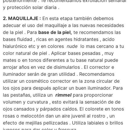
posteriormente . Te recomendamos exfoliación semanal
y protección solar diaria .
2. MAQUILLAJE :
En esta etapa también debemos
adecuar el uso del maquillaje a las nuevas necesidades
de la piel . Para
base de la piel,
te recomendamos las
bases fluidad , ricas en agentes hidratantes , acido
hialurónico etc y en colores
nude
lo mas cercano a tu
color natural de piel . Aplicar bases pesadas , muy
mates o en tonos diferentes a tu base natural puede
arrojar años en vez de disimularlos . El corrector e
iluminador serán de gran utilidad . Recomendamos
utilizar un cosmético corrector en la zona circular de
los ojos para después aplicar un buen iluminador. Para
las pestañas, utiliza un
rimmel
para proporcionar
volumen y curvatura , esto evitará la sensación de de
ojos cansados y párpados caídos. El colorete en tonos
rosas o melocotón dan un aire juvenil al rostro , un
efecto de mejillas pellizcadas . Utiliza labiales o brillos
jugosos para dar color y frescura .