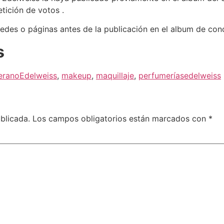
etición de votos .
redes o páginas antes de la publicación en el album de conc
s
veranoEdelweiss
,
makeup
,
maquillaje
,
perfumeríasedelweiss
blicada.
Los campos obligatorios están marcados con
*