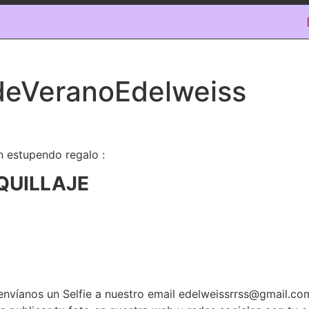
deVeranoEdelweiss
 estupendo regalo :
QUILLAJE
y envíanos un Selfie a nuestro email edelweissrrss@gmail.