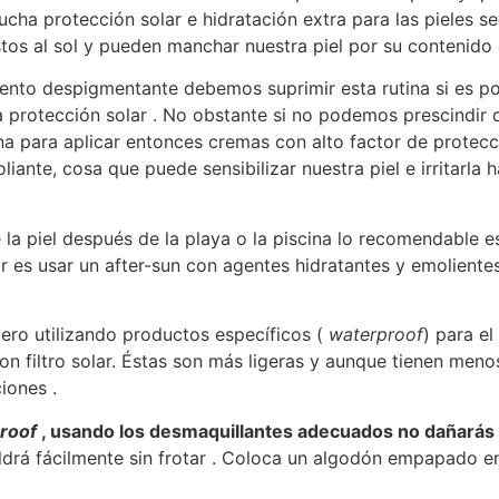
cha protección solar e hidratación extra para las pieles s
os al sol y pueden manchar nuestra piel por su contenido 
ento despigmentante debemos suprimir esta rutina si es pos
a protección solar . No obstante si no podemos prescindir
na para aplicar entonces cremas con alto factor de protecc
oliante, cosa que puede sensibilizar nuestra piel e irritar
 la piel después de la playa o la piscina lo recomendable 
or es usar un after-sun con agentes hidratantes y emoliente
ero utilizando productos específicos (
waterproof
) para el
on filtro solar. Éstas son más ligeras y aunque tienen men
iones .
roof
, usando los desmaquillantes adecuados no dañarás
saldrá fácilmente sin frotar . Coloca un algodón empapado 