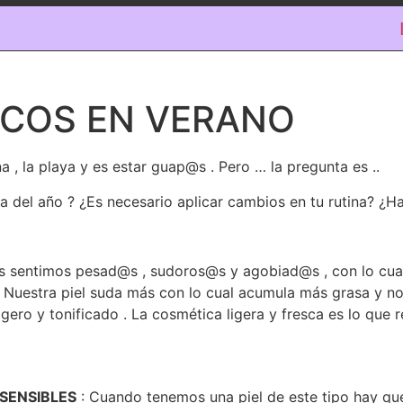
ICOS EN VERANO
ina , la playa y es estar guap@s . Pero … la pregunta es ..
 del año ? ¿Es necesario aplicar cambios en tu rutina? ¿H
os sentimos pesad@s , sudoros@s y agobiad@s , con lo cual
. Nuestra piel suda más con lo cual acumula más grasa y no
 ligero y tonificado . La cosmética ligera y fresca es lo que
SENSIBLES
: Cuando tenemos una piel de este tipo hay qu